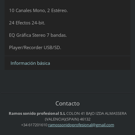
10 Canales Mono, 2 Estéreo.
24 Efectos 24-bit.
EQ Gráfica Stereo 7 bandas.
Player/Recorder USB/SD.
Información básica
Contacto
Ramos sonido profesional S.L
COLON 41 BAJO IZDA
ALMASSERA
(VALENCIA)(SPAIN)
46132
+34 617201610
ramosson
idoprofe
sional@g
mail.com