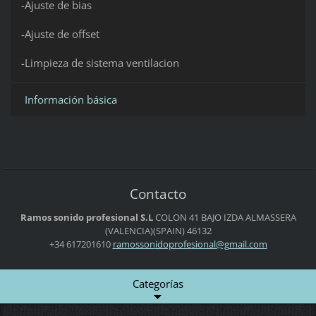
-Ajuste de bias
-Ajuste de offset
-Limpieza de sistema ventilacion
Información básica
Contacto
Ramos sonido profesional S.L
COLON 41 BAJO IZDA
ALMASSERA
(VALENCIA)(SPAIN)
46132
+34 617201610
ramosson
idoprofe
sional@g
mail.com
Categorías