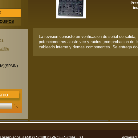
Prec
inc
S
EQUIPOS
La revision consiste en verificacion de señal de salida,
S.L
potenciometros ajuste vcc y ruidos ,comprobacion de f
cableado interno y demas componentes. Se entrega do
nal@g
A)(SPAIN)
ITIO
hos reservados RAMOS SONIDO PROFESIONAL S.L
Powered