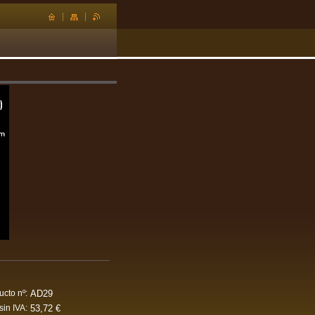
AD29
ucto nº:
53,72 €
sin IVA: