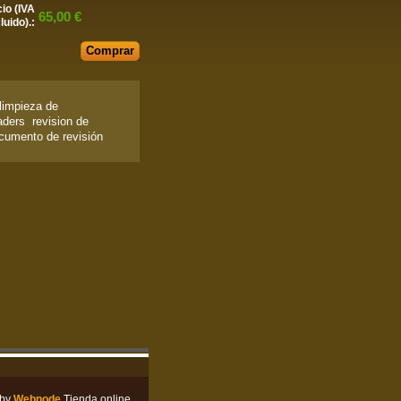
io (IVA
65,00 €
luido).:
 limpieza de
aders revision de
cumento de revisión
 by
Webnode
Tienda online