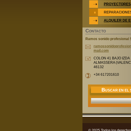
PROYECTORES
REPARACIONE
ALQUILER DE 
C
ONTACTO
Ramos sonido profesional 
ramosson
idoprofe
sio
mail.com
COLON 41 BAJO IZDA
ALMASSERA (VALENCI
46132
+34 617201610
B
USCAR EN EL S
© 2025 Todos los derec