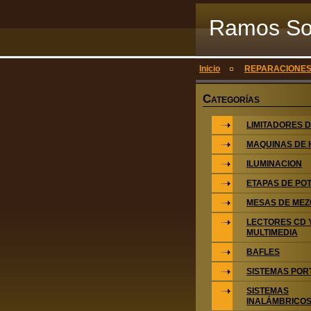
Ramos Son
S.L
Inicio
REPARACIONE
C
ATEGORÍAS
LIMITADORES 
MAQUINAS DE
ILUMINACION
ETAPAS DE PO
MESAS DE MEZ
LECTORES CD 
MULTIMEDIA
BAFLES
SISTEMAS POR
SISTEMAS
INALÁMBRICO