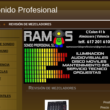
ido Profesional
S
REVISIÓN DE MEZCLADORES
DE SONIDO
 HUMO
TENCIA
CLAS
Y
R
EVISIÓN DE MEZCLADORES
TATILES
Prod
S
Precio 