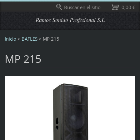
Buscar en el sitio
0,00 €
Ramos Sonido Profesional S.L
Inicio
>
BAFLES
>
MP 215
MP 215