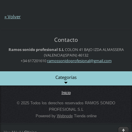
« Volver
Contacto
Ramos sonido profesional S.L
COLON 41 BAJO IZDA
ALMASSERA
(VALENCIA)(SPAIN)
46132
+34 617201610
ramosson
idoprofe
sional@g
mail.com
Categorías
Inicio
© 2025 Todos los derechos reservados RAMOS SONIDO
PROFESIONAL S.L
Powered by
Webnode
Tienda online